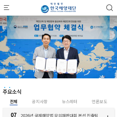
주메뉴 바로가기
본문 바로가기
하단 바로가기
주요소식
전체
공지사항
뉴스레터
언론보도
07
2026년 국제해양법 모의재판대회 본선 진출팀