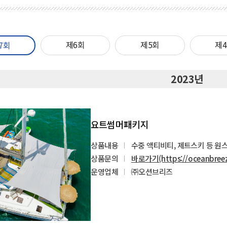
제6회
제5회
제
7회
2023년
요트썸머패키지
상품내용
수중 액티비티, 제트스키 등 원
상품문의
바로가기(https://oceanbreez
운영업체
㈜오션브리즈