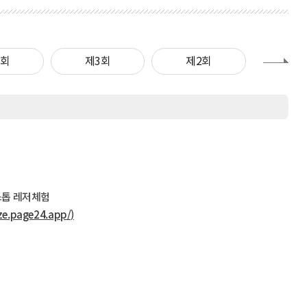
4회
제3회
제2회
제1
스톱 레저체험
e.page24.app/)