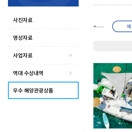
사진자료
제9회
제8회
제
영상자료
사업자료
역대 수상내역
우수 해양관광상품