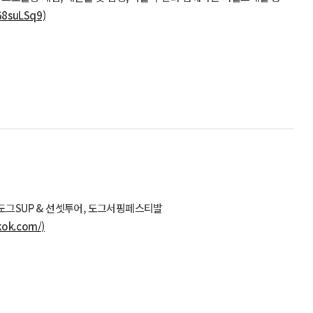
8suLSq9)
, 도그SUP & 선셋투어, 도그서핑페스티발
ok.com/)