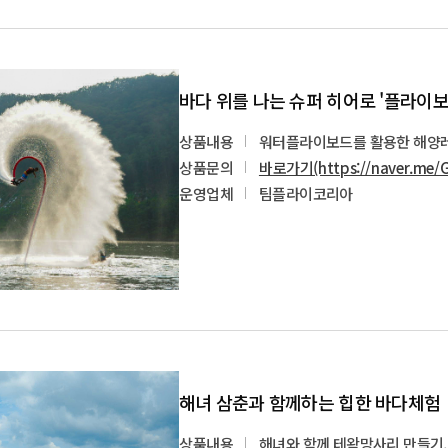
바다 위를 나는 슈퍼 히어로 '플라이보
상품내용
워터플라이보드를 활용한 해양레
상품문의
바로가기(https://naver.me/G
운영업체
팀플라이코리아
해녀 삼춘과 함께하는 힙한 바다체험
상품내용
해녀와 함께 테왁망사리 만들기,