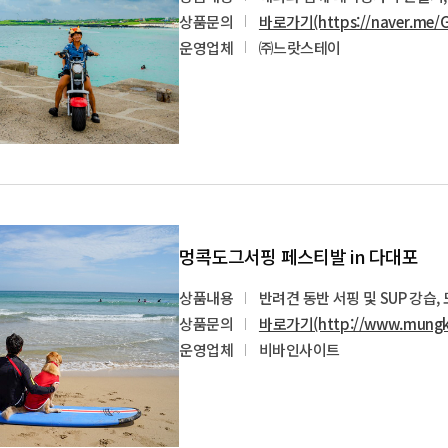
상품문의
바로가기(https://naver.me/G
운영업체
㈜느랏스테이
멍콕도그서핑 페스티발 in 다대포
상품내용
반려견 동반 서핑 및 SUP 강습
상품문의
바로가기(http://www.mungk
운영업체
비바인사이트