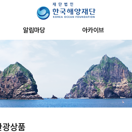
주메뉴 바로가기
본문 바로가기
하단 바로가기
알림마당
아카이브
관광상품