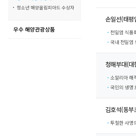
청소년 해양올림피아드 수상자
손일선(태평
우수 해양관광상품
천일염 식품화
국내 천일염 
청해부대(대
소말리아 해적
국민의 생명 
김호석(동부
투철한 사명의