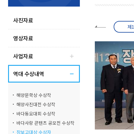
사진자료
15회
제14회
제13회
제
영상자료
사업자료
역대 수상내역
해양문학상 수상작
해양사진대전 수상작
바다동요대회 수상작
바다사랑 콘텐츠 공모전 수상작
장보고대상 수상자