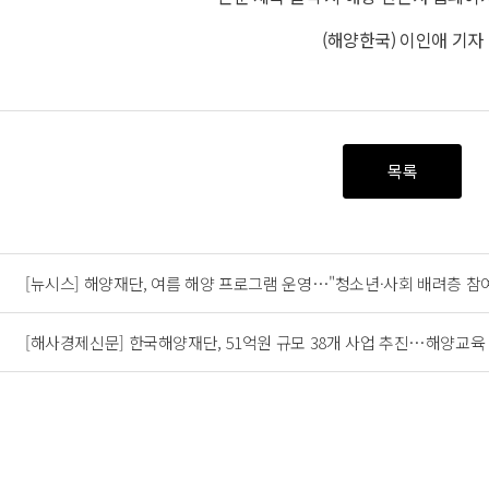
(해양한국) 이인애 기자
목록
[뉴시스] 해양재단, 여름 해양 프로그램 운영…"청소년·사회 배려층 참여
[해사경제신문] 한국해양재단, 51억원 규모 38개 사업 추진…해양교육