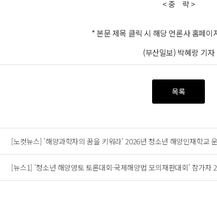
< 중 략 >
* 본문 제목 클릭 시 해당 언론사 홈페이
(부산일보) 박혜랑 기자
목록
[노컷뉴스] '해양과학자의 꿈을 키워라' 2026년 청소년 해양인재학교 
[뉴스1] '청소년 해양영토 토론대회·국제해양법 모의재판대회' 참가자 