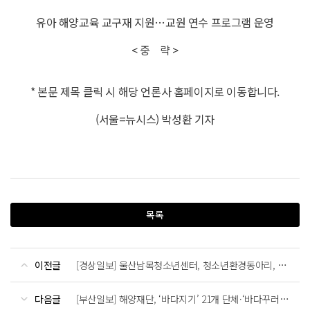
유아 해양교육 교구재 지원…교원 연수 프로그램 운영
< 중 략 >
* 본문 제목 클릭 시 해당 언론사 홈페이지로 이동합니다.
(서울=뉴시스) 박성환 기자
목록
이전글
[경상일보] 울산남목청소년센터, 청소년환경동아리, “2026년 바다꾸러기 키움사업”선정
다음글
[부산일보] 해양재단, ‘바다지기’ 21개 단체·‘바다꾸러기’ 26개 동아리 선정