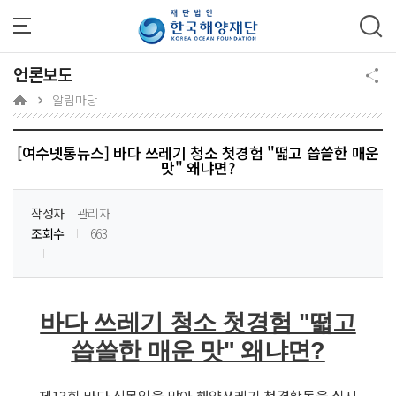
주메뉴 바로가기
본문 바로가기
하단 바로가기
언론보도
알림마당
[여수넷통뉴스] 바다 쓰레기 청소 첫경험 "떫고 씁쓸한 매운
맛" 왜냐면?
작성자
관리자
조회수
663
바다 쓰레기 청소 첫경험 "떫고
씁쓸한 매운 맛" 왜냐면?
제13회 바다 식목일을 맞아 해양쓰레기 청결활동을 실시