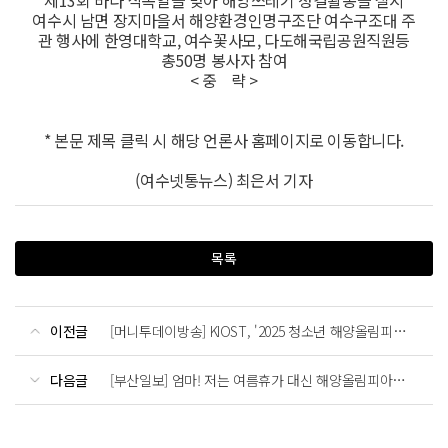
여수시 남면 장지마을서 해양환경인명구조단 여수구조대 주
관 행사에 한영대학교, 여수꽃사모, 다도해국립공원직원등
총50명 봉사자 참여
< 중 략 >
* 본문 제목 클릭 시 해당 언론사 홈페이지로 이동합니다.
(여수넷통뉴스) 최은서 기자
목록
이전글
[머니투데이방송] KIOST, '2025 청소년 해양올림피아드' 개최
다음글
[부산일보] 엄마! 저는 여름휴가 대신 해양올림피아드 갈래요