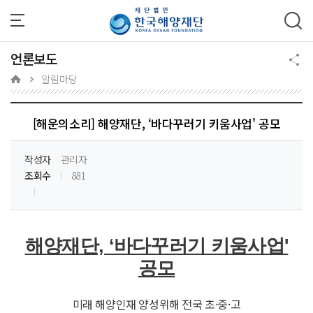
주메뉴 바로가기
본문 바로가기
하단 바로가기
언론보도
알림마당
[해운의소리] 해양재단, ‘바다꾸러기 키움사업' 공모
작성자
관리자
조회수
881
해양재단, ‘바다꾸러기 키움사업'
공모
미래 해양인재 양성위해 전국 초·중·고