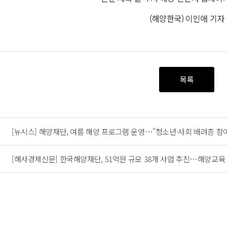
(해양한국) 이인애 기자
목록
[뉴시스] 해양재단, 여름 해양 프로그램 운영…"청소년·사회 배려층 참여
[해사경제신문] 한국해양재단, 51억원 규모 38개 사업 추진…해양교육