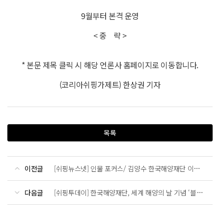
9월부터 본격 운영
< 중 략 >
* 본문 제목 클릭 시 해당 언론사 홈페이지로 이동합니다.
(코리아쉬핑가제트) 한상권 기자
목록
이전글
[쉬핑뉴스넷] 인물 포커스/ 김양수 한국해양재단 이사장... 해운기자단과 간담회 가져
다음글
[쉬핑투데이] 한국해양재단, 세계 해양의 날 기념 ‘블루카본 연대기’ 상영회 개최