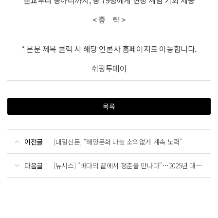
< 중 략 >
* 본문 제목 클릭 시 해당 언론사 홈페이지로 이동합니다.
쉬핑투데이
목록
이전글
[내일신문] “해양문화 나눔 소외없게 계속 노력”
다음글
[뉴시스] "바다의 끝에서 청춘을 만나다"…2025년 대장정 성료[해양문화 대장정]⑧