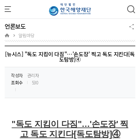
주메뉴 바로가기
본문 바로가기
하단 바로가기
언론보도
알림마당
[뉴시스] "독도 지킴이 다짐"…'손도장' 찍고 독도 지킨다[독
도탐방]④
작성자
관리자
조회수
530
"독도 지킴이 다짐"…'손도장' 찍
고 독도 지킨다[독도탐방]④