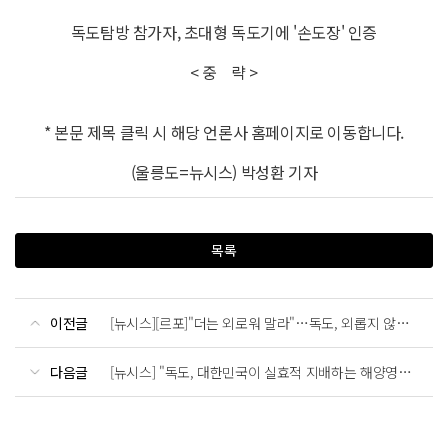
독도탐방 참가자, 초대형 독도기에 '손도장' 인증
< 중 략 >
* 본문 제목 클릭 시 해당 언론사 홈페이지로 이동합니다.
(울릉도=뉴시스) 박성환 기자
목록
이전글
[뉴시스][르포]"더는 외로워 말라"…독도, 외롭지 않은 대한민국 해양영토[독도탐방]⑤
다음글
[뉴시스] "독도, 대한민국이 실효적 지배하는 해양영토"[독도탐방]③