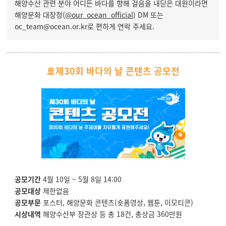
해양수산 관련 분야 어디든 바다를 향해 걸음을 내딛은 대원이라면
해양문화 대장정(
@our_ocean_official
) DM 또는
oc_team@ocean.or.kr로 편하게 연락 주세요.
🚢제30회 바다의 날 콘텐츠 공모전
공모기간
4월 10일 ~ 5월 8일 14:00
공모대상
제한없음
공모부문
포스터, 해양문화 콘텐츠(숏폼영상, 웹툰, 이모티콘)
시상내역
해양수산부 장관상 등 총 18건, 총상금 360만원