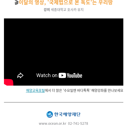
🎬
이달의 영상
, '
국제법으로 본 독도'는 우리땅
강의
세종대학교 호사카 유지
해양교육포털
에서 더 많은 '수요일엔 바다톡톡' 해양강좌를 만나보세요
www.ocean.or.kr
02-741
-52
78