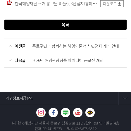
한국해양재단 소개 홍보물 리플릿 3단접지(홈페이지용).pdf
(1 MB)
다운로드
목록
이전글
종로구민과 함께하는 해양인문학 시민강좌 개최 안내
다음글
2026년 해양관광상품 아이디어 공모전 개최
개인정보취급방침
(재)한국해양재단
서울시 종로구 창경궁로 112-7(인의동) 인의빌딩 4층
전화 02-741-5278
팩스 02-3673-3312