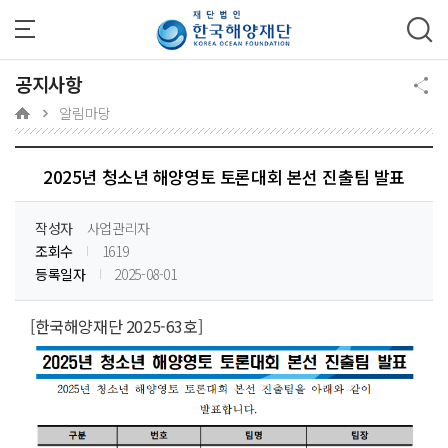
주메뉴 바로가기
본문 바로가기
하단 바로가기
공지사항
알림마당
2025년 청소년 해양영토 토론대회 본선 진출팀 발표
작성자
사업관리자
조회수
1619
등록일자
2025-08-01
[한국해양재단 2025-63호]