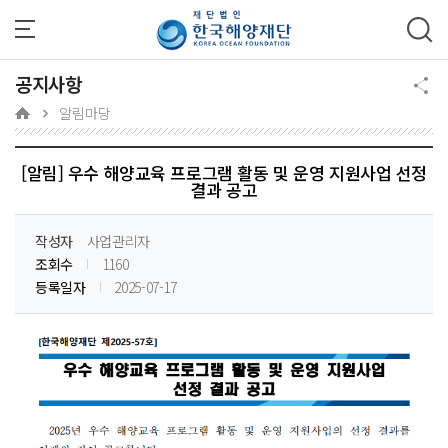
주메뉴 바로가기
본문 바로가기
하단 바로가기
공지사항
알림마당
[알림] 우수 해양교육 프로그램 활동 및 운영 지원사업 선정
결과 공고
작성자
사업관리자
조회수
1160
등록일자
2025-07-17