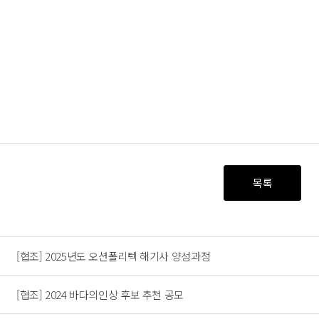
(재)한국
목록
[협조] 2025년도 오션폴리텍 해기사 양성과정
[협조] 2024 바다의인상 후보 추천 공모