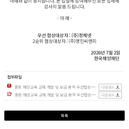
아래와 같이 공지합니다. 본 입찰에 참여해주신 모든 업체에
감사의 말씀 드립니다.
- 아 래 -
우선 협상대상자 : (주)창체넷
2순위 협상대상자 : (주)명진씨앤피
2026년 7월 2일
한국해양재단
첨부파일
중등 해양교육 교재 개발 및 보급 용역 우선협상대상자 공고.hwp
(99.
다운로드
중등 해양교육 교재 개발 및 보급 용역 우선협상대상자 공고.pdf
(55.1
다운로드
목록