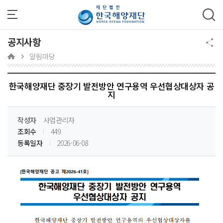
주메뉴 바로가기
본문 바로가기
하단 바로가기
공지사항
알림마당
한국해양재단 중장기 발전방안 연구용역 우선협상대상자 공
지
작성자
사업관리자
조회수
449
등록일자
2026-06-08