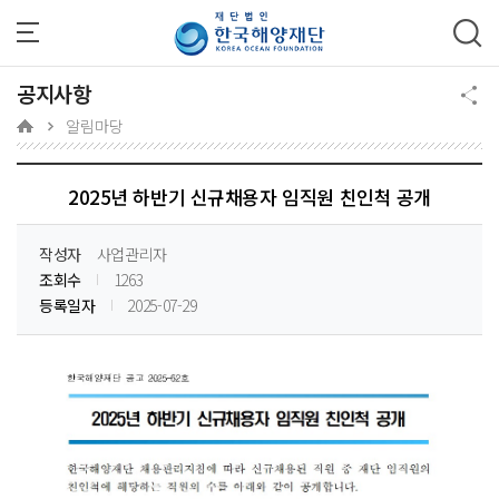
주메뉴 바로가기
본문 바로가기
하단 바로가기
공지사항
알림마당
2025년 하반기 신규채용자 임직원 친인척 공개
작성자
사업관리자
조회수
1263
등록일자
2025-07-29